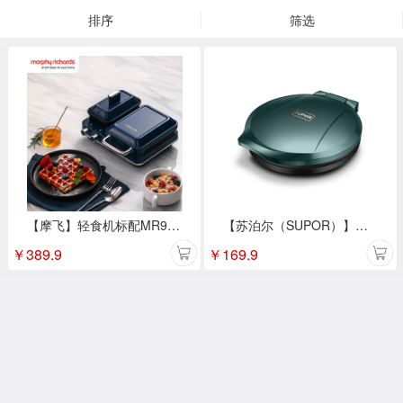
排序
筛选
【摩飞】轻食机标配MR9086（颜色随机）
【苏泊尔（SUPOR）】煎烤机30CM JJ30A248
￥
389.9
￥
169.9