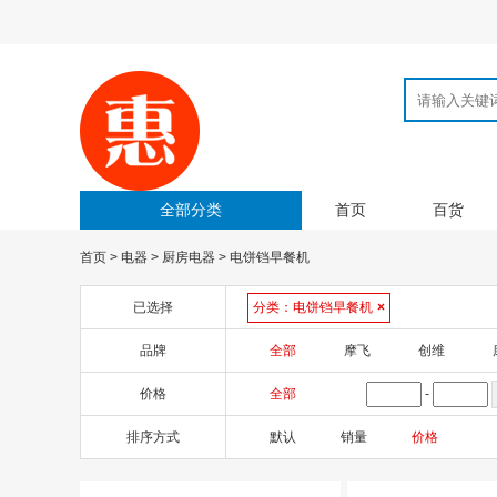
全部分类
首页
百货
首页
>
电器
>
厨房电器
>
电饼铛早餐机
已选择
分类：
电饼铛早餐机
×
品牌
全部
摩飞
创维
价格
全部
-
排序方式
默认
销量
价格