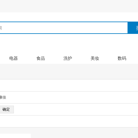
电器
食品
洗护
美妆
数码
康佳