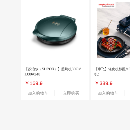
【苏泊尔（SUPOR）】煎烤机30CM
【摩飞】轻食机标配MR
JJ30A248
机）
￥
169.9
￥
389.9
加入购物车
立即购买
加入购物车