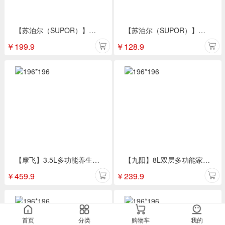
【苏泊尔（SUPOR）】多功能一体电炒锅 CJ26A10
【苏泊尔（SUPOR）】小容量电煮锅不粘内锅2档火力1.2L H12YK29
￥
199.9
￥
128.9
【摩飞】3.5L多功能养生锅MR9082
【九阳】8L双层多功能家用电蒸锅DZ60Y1XL（莎莉鸡）
￥
459.9
￥
239.9
首页
分类
购物车
我的