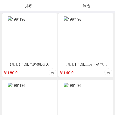
排序
筛选
【九阳】1.5L电炖锅DGD1505AM
【九阳】1.5L上蒸下煮电火锅HG15-G622
￥
189.9
￥
149.9