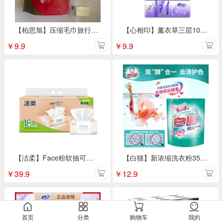
【柏思旭】压缩毛巾旅行装 20粒/袋
【心相印】薰衣草三层100抽 3包抽纸DT100
￥
9.9
￥
9.9
【洁柔】Face粉软抽可湿水面巾纸 3层110抽18包/提
【白猫】新浓缩洗衣粉350g*1袋
￥
39.9
￥
12.9
首页
分类
购物车
我的