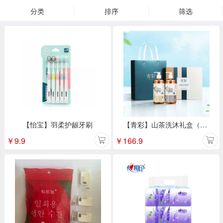
分类
排序
筛选
【怡宝】羽柔护龈牙刷
【青彩】山茶洗沐礼盒（洗发水500ml+沐浴露500ml）
￥
9.9
￥
166.9