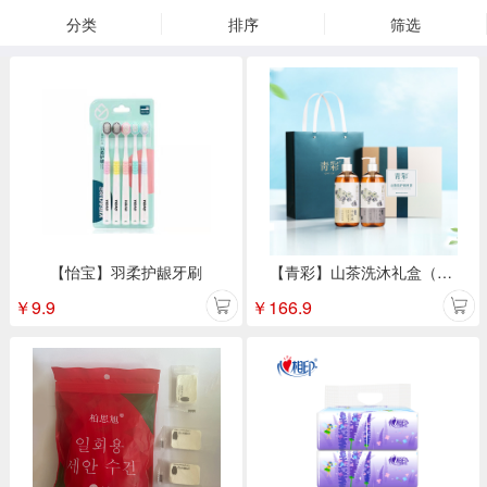
分类
排序
筛选
【怡宝】羽柔护龈牙刷
【青彩】山茶洗沐礼盒（洗发水500ml+沐浴露500ml）
￥
9.9
￥
166.9