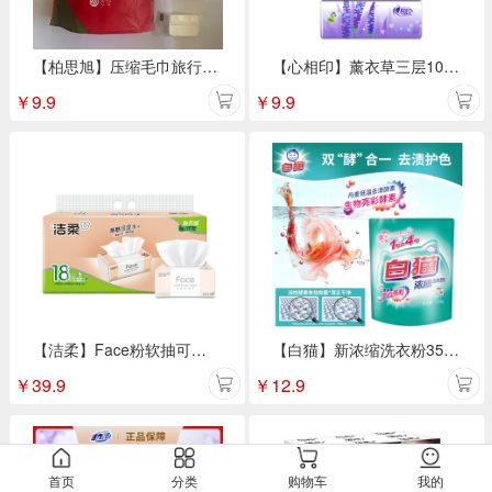
【柏思旭】压缩毛巾旅行装 20粒/袋
【心相印】薰衣草三层100抽 3包抽纸DT100
￥
9.9
￥
9.9
【洁柔】Face粉软抽可湿水面巾纸 3层110抽18包/提
【白猫】新浓缩洗衣粉350g*1袋
￥
39.9
￥
12.9
首页
分类
购物车
我的