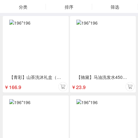
分类
排序
筛选
【青彩】山茶洗沐礼盒（洗发水500ml+沐浴露500ml）
【驰黛】马油洗发水450ml（舒润柔顺型）
￥
166.9
￥
23.9