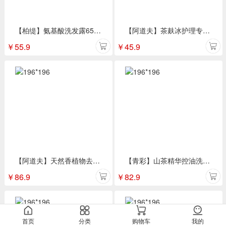
【柏缇】氨基酸洗发露650ml
【阿道夫】茶麸冰护理专研无硅油洗发水(祛油止痒)350ml/瓶
￥
55.9
￥
45.9
【阿道夫】天然香植物去屑洗护/洗沐套装
【青彩】山茶精华控油洗发水500ml
￥
86.9
￥
82.9
首页
分类
购物车
我的