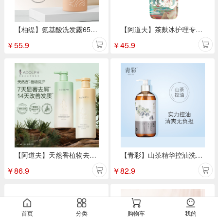
【柏缇】氨基酸洗发露650ml
【阿道夫】茶麸冰护理专研无硅油洗发水(祛油止痒)350ml/瓶
￥
55.9
￥
45.9
【阿道夫】天然香植物去屑洗护/洗沐套装
【青彩】山茶精华控油洗发水500ml
￥
86.9
￥
82.9
首页
分类
购物车
我的