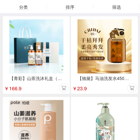
分类
排序
筛选
【青彩】山茶洗沐礼盒（洗发水500ml+沐浴露500ml）
【驰黛】马油洗发水450ml（舒润柔顺型）
￥
166.9
￥
23.9