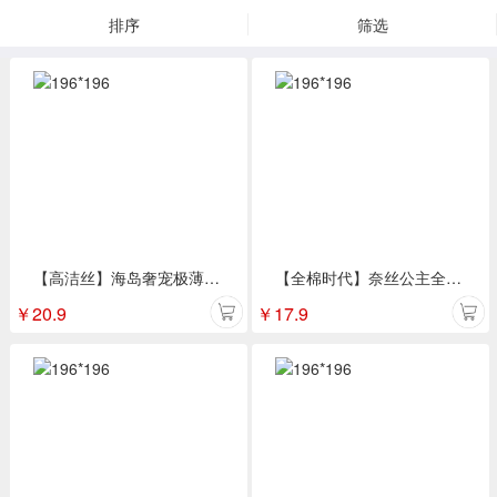
排序
筛选
【高洁丝】海岛奢宠极薄纯棉280mm夜用7片
【全棉时代】奈丝公主全棉亲肤日用245mm/8片超薄
￥
20.9
￥
17.9