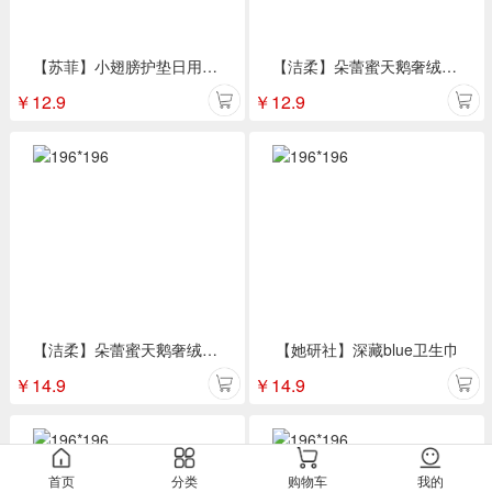
【苏菲】小翅膀护垫日用棉柔无香护翼175mm*9片/包
【洁柔】朵蕾蜜天鹅奢绒卫生巾夜用420mm 4片装
￥
12.9
￥
12.9
【洁柔】朵蕾蜜天鹅奢绒卫生巾日用250mm
【她研社】深藏blue卫生巾
￥
14.9
￥
14.9
首页
分类
购物车
我的