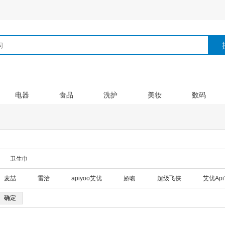
电器
食品
洗护
美妆
数码
卫生巾
麦喆
雷治
apiyoo艾优
娇吻
超级飞侠
艾优Api