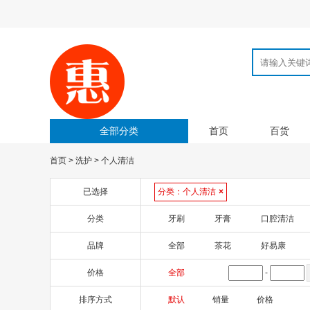
全部分类
首页
百货
首页
>
洗护
>
个人清洁
已选择
分类：
个人清洁
×
分类
牙刷
牙膏
口腔清洁
品牌
全部
茶花
好易康
价格
全部
-
排序方式
默认
销量
价格