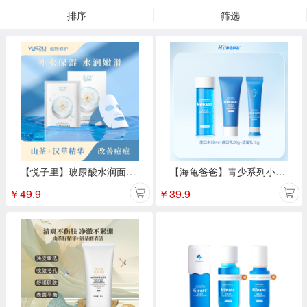
排序
筛选
【悦子里】玻尿酸水润面膜28ml*5片
【海龟爸爸】青少系列小美盒洁面乳15g+闭口水30ml+嫩肤乳20g
￥
49.9
￥
39.9