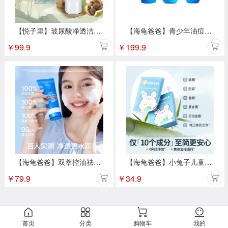
【悦子里】玻尿酸净透洁面乳80g
【海龟爸爸】青少年油痘肌三件套祛痘洁面乳80g+控油精华水150ml+精华乳100g
￥
99.9
￥
199.9
【海龟爸爸】双萃控油祛痘洁面乳
【海龟爸爸】小兔子儿童面膜积雪草补水保湿舒缓修护青少年面膜5片/盒
￥
79.9
￥
34.9
首页
分类
购物车
我的