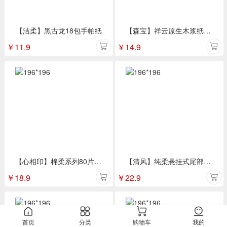
【洁柔】黑古龙18包手帕纸
【森宝】祥云原生木浆纸三层 8包/提
￥
11.9
￥
14.9
【心相印】棉柔系列80片装洗脸巾1包装XCD080
【清风】纯柔悬挂式尾部抽纸4层250抽*4提
￥
18.9
￥
22.9
首页
分类
购物车
我的