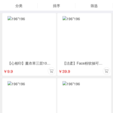
分类
排序
筛选
【心相印】薰衣草三层100抽 3包抽纸DT100
【洁柔】Face粉软抽可湿水面巾纸 3层110抽18包/提
￥
9.9
￥
39.9