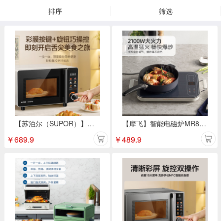
排序
筛选
【苏泊尔（SUPOR）】微烤一体机20L SW20B1
【摩飞】智能电磁炉MR8900（颜色随机）
￥
689.9
￥
489.9