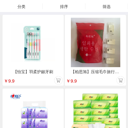
分类
排序
筛选
【怡宝】羽柔护龈牙刷
【柏思旭】压缩毛巾旅行装 20粒/袋
￥
9.9
￥
9.9