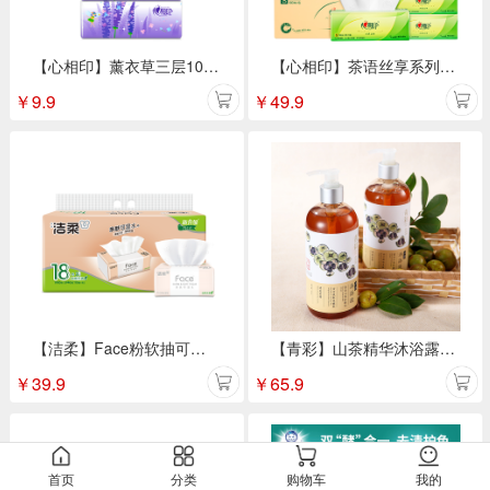
【心相印】薰衣草三层100抽 3包抽纸DT100
【心相印】茶语丝享系列无香型 3层100抽20包
￥
9.9
￥
49.9
【洁柔】Face粉软抽可湿水面巾纸 3层110抽18包/提
【青彩】山茶精华沐浴露500ml
￥
39.9
￥
65.9
首页
分类
购物车
我的