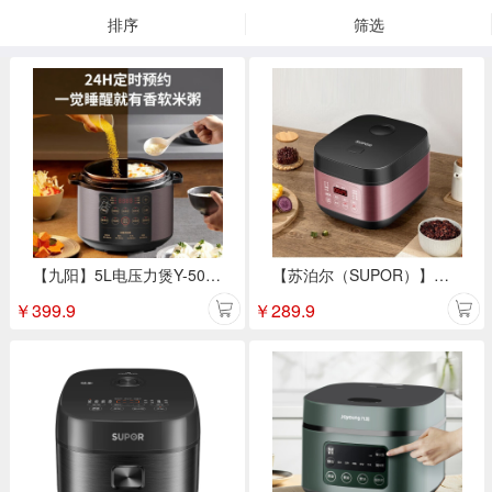
排序
筛选
【九阳】5L电压力煲Y-50C31
【苏泊尔（SUPOR）】电饭煲智能家用电饭煲4L SF40FC396
￥
399.9
￥
289.9