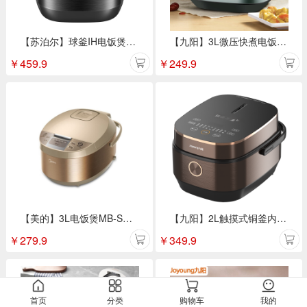
【苏泊尔】球釜IH电饭煲4L SF40HC0028
【九阳】3L微压快煮电饭煲F30FZ-F636
￥
459.9
￥
249.9
【美的】3L电饭煲MB-SCF3079-FD
【九阳】2L触摸式铜釜内胆智能电饭煲F-20FY1
￥
279.9
￥
349.9
首页
分类
购物车
我的