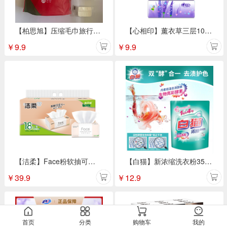
【柏思旭】压缩毛巾旅行装 20粒/袋
【心相印】薰衣草三层100抽 3包抽纸DT100
￥
9.9
￥
9.9
【洁柔】Face粉软抽可湿水面巾纸 3层110抽18包/提
【白猫】新浓缩洗衣粉350g*1袋
￥
39.9
￥
12.9
首页
分类
购物车
我的