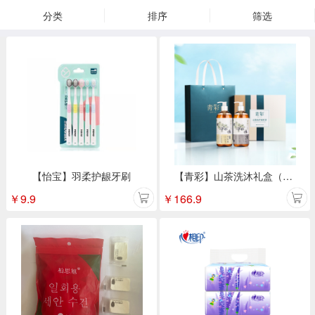
分类
排序
筛选
【怡宝】羽柔护龈牙刷
【青彩】山茶洗沐礼盒（洗发水500ml+沐浴露500ml）
￥
9.9
￥
166.9